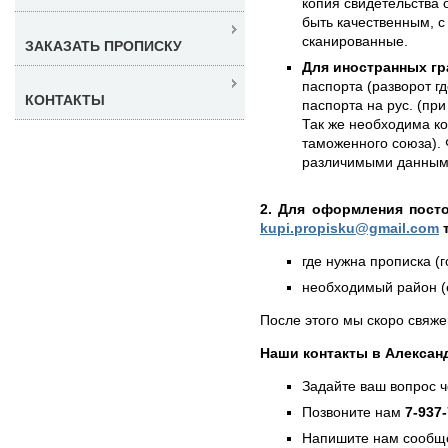
копия свидетельства 
быть качественным, с
сканированные.
ЗАКАЗАТЬ ПРОПИСКУ
Для иностранных гр
паспорта (разворот г
КОНТАКТЫ
паспорта на рус. (при
Так же необходима к
таможенного союза). 
различимыми данным
2. Для оформления пост
kupi.propisku@gmail.com
т
где нужна прописка (г
необходимый район (е
После этого мы скоро свяже
Наши контакты в Алексан
Задайте ваш вопрос 
Позвоните нам
7-937
Напишите нам сообще