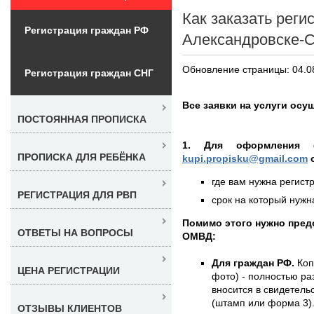
Как заказать реги
Регистрация граждан РФ
Александровске-С
Обновление страницы: 04.0
Регистрация граждан СНГ
Все заявки на услуги осу
ПОСТОЯННАЯ ПРОПИСКА
1. Для оформления 
ПРОПИСКА ДЛЯ РЕБЁНКА
kupi.propisku@gmail.com
о
где вам нужна регистр
РЕГИСТРАЦИЯ ДЛЯ РВП
срок на который нужна
Помимо этого нужно пред
ОТВЕТЫ НА ВОПРОСЫ
ОМВД:
Для граждан РФ.
Коп
ЦЕНА РЕГИСТРАЦИИ
фото) - полностью раз
вносится в свидетель
(штамп или форма 3)
ОТЗЫВЫ КЛИЕНТОВ